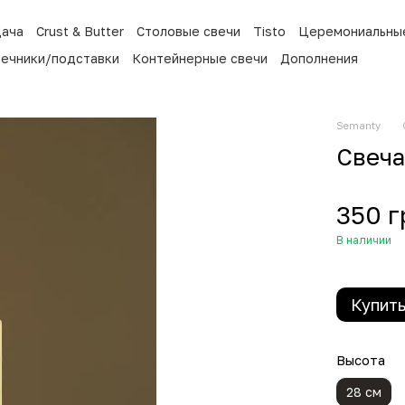
Дача
Crust & Butter
Столовые свечи
Tisto
Церемониальны
ечники/подставки
Контейнерные свечи
Дополнения
Semanty
Свеча
350 г
В наличии
Купит
Высота
28 см