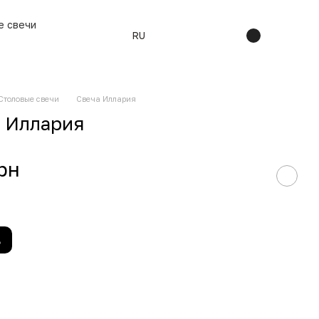
е свечи
RU
Столовые свечи
Свеча Иллария
 Иллария
рн
ь