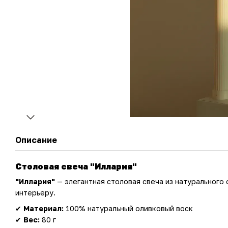
Описание
Столовая свеча "Иллария"
"Иллария"
— элегантная столовая свеча из натурального
интерьеру.
✔
Материал:
100% натуральный оливковый воск
✔
Вес:
80 г