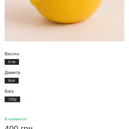
Висота
6 см
Діаметр
8cm
Вага
130g
В наявності
400 грн