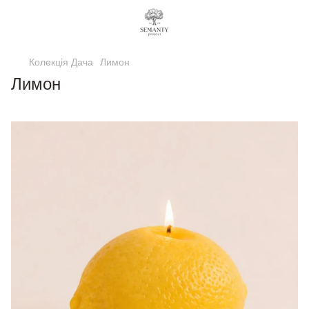
Колекція Дача
Лимон
Лимон