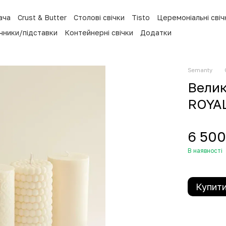
ача
Crust & Butter
Столові свічки
Tisto
Церемоніальні свіч
ічники/підставки
Контейнерні свічки
Додатки
Semanty
Велик
ROYA
6 500
В наявності
Купит