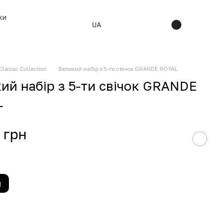
ки
UA
Classic Collection
Великий набір з 5-ти свічок GRANDE ROYAL
ий набір з 5-ти свічок GRANDE
L
 грн
и